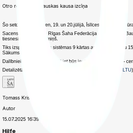
Otro reizi notiks Bauskas kausa izcīņa
Šo setdien un svētdien, 19. un 20.jūlijā, Īslīces pagasta Kultū
Sacensības organizē Rīgas Šaha Federācija sadarbībā ar Bausk
tiesnesis – Alberts Cimiņš.
Tiks izspēlētas Šveices sistēmas 9 kārtas ar apdomas laiku 15
Sākums 12:00.
Dalībnieku sastāvs šogad šķiet būs ievērojami spēcīgāks - cera
Detalizētāka informācija pieejama nolikumos (
LAT
,
ENG
,
LTU
Tomass Kristiāns Šterns
Autor
15.07.2025 16:39 UTC
Hilfe