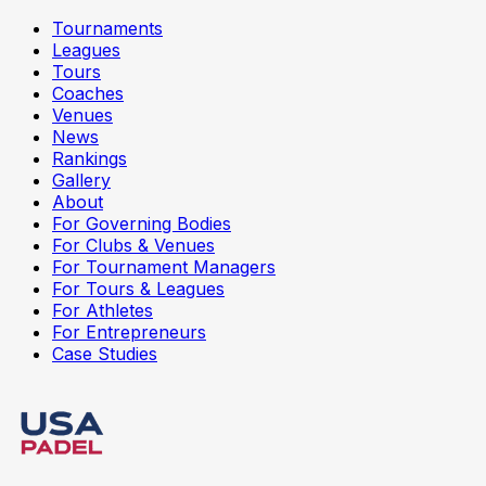
Tournaments
Leagues
Tours
Coaches
Venues
News
Rankings
Gallery
About
For Governing Bodies
For Clubs & Venues
For Tournament Managers
For Tours & Leagues
For Athletes
For Entrepreneurs
Case Studies