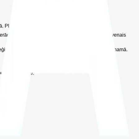
. Plānotais balvu fonds turnīrā – 500 eiro.
ju. Turnīra direktors ir Vairis Kurpnieks, bet galvenais
strācija 19.jūlijā no 11:00 Īslīces pagasta kultūras namā.
, ‪+37129435429.