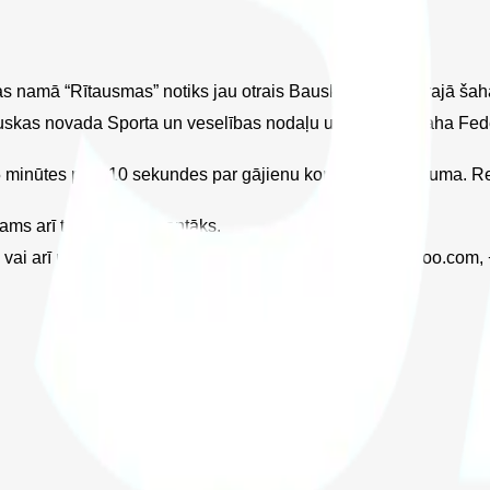
ras namā “Rītausmas” notiks jau otrais Bauskas kauss ātrajā šahā
as novada Sporta un veselības nodaļu un Latvijas Šaha Federāci
 minūtes plus 10 sekundes par gājienu kopš spēles sākuma. Reģi
ms arī turnīrs interesantāks.
) vai arī pie organizatora: Vairis Kurpnieks, vairisk@yahoo.com