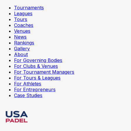
Tournaments
Leagues
Tours
Coaches
Venues
News
Rankings
Gallery
About
For Governing Bodies
For Clubs & Venues
For Tournament Managers
For Tours & Leagues
For Athletes
For Entrepreneurs
Case Studies