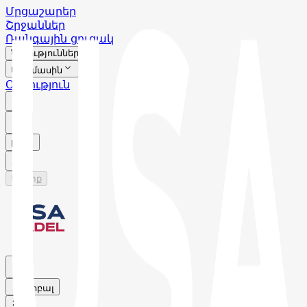
Մրցաշարեր
Շրջաններ
Ռանգային ցուցակ
Նորություններ
Մեր մասին
Օգնություն
HY
Մուտք
Գլոբալ