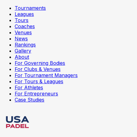
Tournaments
Leagues
Tours
Coaches
Venues
News
Rankings
Gallery
About
For Governing Bodies
For Clubs & Venues
For Tournament Managers
For Tours & Leagues
For Athletes
For Entrepreneurs
Case Studies