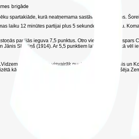
emes brigāde
ku spartakiāde, kurā neatņemama sastāvdaļa arī ir šahs. Šoreiz
omas laiku 12 minūtes partijai plus 5 sekundes par gājienu. K
stoņās partijās ieguva 7,5 punktus. Otro vietu ieguva Kaspars Ci
n Jānis Slaidiņš (1914). Ar 5,5 punktiem labāko sešiniekā vēl i
dzemes brigāde, kur visvairāk punktus ieguva Circenis un Koo
zētā kājnieku brigāde. Trešajā vietā ar 11 punktiem finišēja Z