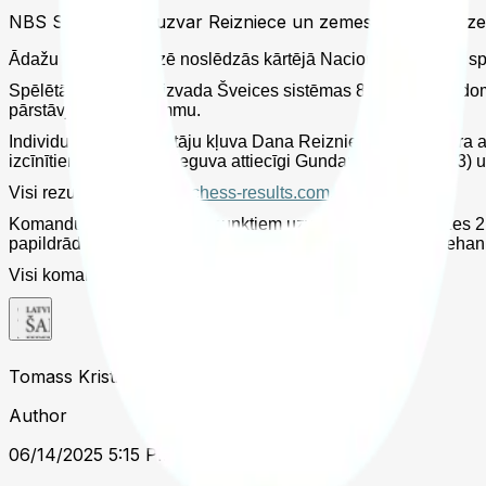
NBS Spartakiādē uzvar Reizniece un zemessardzes Vidz
Ādažu militārajā bāzē noslēdzās kārtējā Nacionālo Broņoto spē
Spēlētājiem bija jāaizvada Šveices sistēmas 8 kārtas ar apd
pārstāvju punktu summu.
Individuāli par uzvarētāju kļuva Dana Reizniece (2098), kura a
izcīnītiem 6 punktiem ieguva attiecīgi Gundars Meiers (1723) u
Visi rezultāti apskatāmi
chess-results.com
.
Komandu vērtējumā ar 12 punktiem uzvarēja Zemessardzes 2.Vi
papildrādītājiem otrajā vietā finišēja Sauszemes spēku Mehani
Visi komandu rezultāti piejami
šeit
.
Tomass Kristiāns Šterns
Author
06/14/2025 5:15 PM UTC