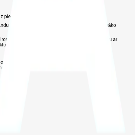
 pie rūtotajiem galdiņiem sēdās 44 dalībnieki.
omandu vērtējumā ņēma vērā katras komandu divu labāko
rcenis (1913) ar 6,5 punktiem. Trešo un ceturto vietu ar
ekļuva Jānis Koops (2009) un Mārtiņš Ivbulis (1925).
ps. Arī ar 12 komandu punktiem, bet sliktākiem
emessardzes 1. Rīgas brigāde.