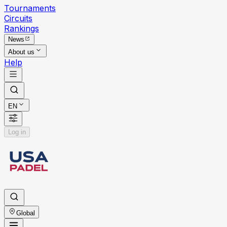
Tournaments
Circuits
Rankings
News
About us
Help
EN
Log in
Global