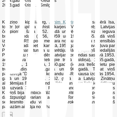
2014.gads. Kristaps Kretainis
2013.gads. Kristaps Smilga
Kā ziņo Wikipedia.org,
Jānim Kļaviņam
bija samērā īsa,
tomēr ļoti spilgta šahista karjera. Viņš uzvarēja Latvijas
čempionātā šahā 1952. gadā un vēlāk trīs reizes ieguva
bronzas medaļu (1956, 1959 un 1960). 1955.gadā viņš
izpildīja PSRS sporta meistara normu komandu sacensībās
Vorošilovgradā, bet nākamajā, 1956.gadā Maskavā kļuva par
PSRS 1. masu turnīra uzvarētāju. Jānis Kļaviņš piedalījās
PSRS Tautu spartakiādēs Latvijas komandas sastāvā 1953.
adā (ieguva pirmo vietu pie trešā galdiņa), 1955.gadā,
1958.gadā, 1959.gadā, 1960.gadā (ieguva trešo vietu pie
trešā galdiņa), 1962.gadā un 1963.gadā. Tāpat viņš
pārstāvēja "Daugavas" komandu PSRS kausa izcīņās 1954.
gadā un 1961. gadā. 1962. gadā bija Latvijas Zinātņu
akadēmijas šaha komandas līderis un deva lielu ieguldījumu
tās uzvarā 3. Latvijas PSR komandu čempionātā. Jānis
Kļaviņš bija kombicionālā stila piekritējs, kura spēks slēpās
daudzpusīgā variantu aprēķinā. Tomēr zinātnieka darbs
sešdesmito gadu vidū guva virsroku, un Jānis Kļaviņš
pamazām aizgāja no šaha dzīves.