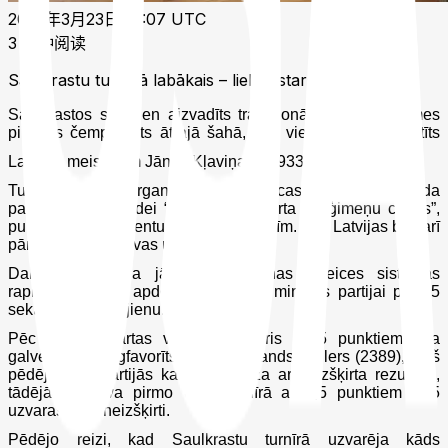
2025年3月23日 19:07 UTC
3 分钟阅读
Saulkrastu turnīrā labākais – lielmeistars no Zviedrijas
Saulkrastos sestdien aizvadīts tradicionālais šīs Vidzemes
pilsētas čempionāts ātrajā šahā, kas vienlaikus bija veltīts
Latvijas meistaram Jānim Kļaviņam (1933–2008).
Turnīrs, par kura organizēšanu jāpateicas Saulkrastu novada
pašvaldības iestādei “Saulkrastu sporta un ģimeņu centrs”,
pulcēja 54 interesentus no trijām valstīm. Bez Latvijas bija arī
pārstāvji no
Lietuvas un Zviedrijas.
Dalībniekiem bija jāaizvada astoņas Šveices sistēmas
rapida kārtas ar apdomas laiku 10 minūtes partijai plus 5
sekundes par gājienu.
Pēc piektās kārtas vienīgais līderis ar 5 punktiem bija
galvenais reitingfavorīts GM Ferdinands Hellers (2389), kurš
pēdējās trīs partijās katru pabeidza ar neizšķirta rezultātu,
tādējādi ieguva pirmo vietu turnīrā ar 6,5 punktiem – 5
uzvaras un 3 neizšķirti.
Pēdējo reizi, kad Saulkrastu turnīrā uzvarēja kāds