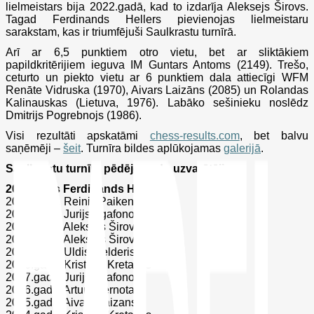
lielmeistars bija 2022.gadā, kad to izdarīja Aleksejs Širovs.
Tagad Ferdinands Hellers pievienojas lielmeistaru
sarakstam, kas ir triumfējuši Saulkrastu turnīrā.
Arī ar 6,5 punktiem otro vietu, bet ar sliktākiem
papildkritērijiem ieguva IM Guntars Antoms (2149). Trešo,
ceturto un piekto vietu ar 6 punktiem dala attiecīgi WFM
Renāte Vidruska (1970), Aivars Laizāns (2085) un Rolandas
Kalinauskas (Lietuva, 1976). Labāko sešinieku noslēdz
Dmitrijs Pogrebnojs (1986).
Visi rezultāti apskatāmi
chess-results.com
, bet balvu
saņēmēji –
šeit
. Turnīra bildes aplūkojamas
galerijā
.
Saulkrastu turnīra pēdējo gadu uzvarētāji
2025.gads Ferdinands Hellers
2024.gads. Reinis Paikens
2023.gads. Jurijs Agafonovs
2022.gads. Aleksejs Širovs
2020.gads. Aleksejs Širovs
2019.gads. Uldis Melderis
2018.gads. Kristaps Kretainis
2017.gads. Jurijs Agafonovs
2016.gads. Arturs Bernotas
2015.gads. Aivars Laizans