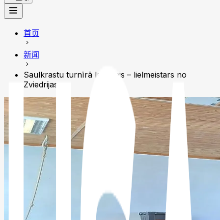
首页
新闻
Saulkrastu turnīrā labākais – lielmeistars no
Zviedrijas